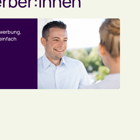
rber:innen
ewerbung,
einfach