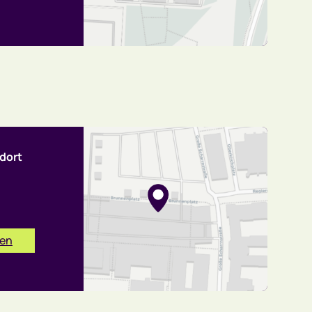
dort
nen