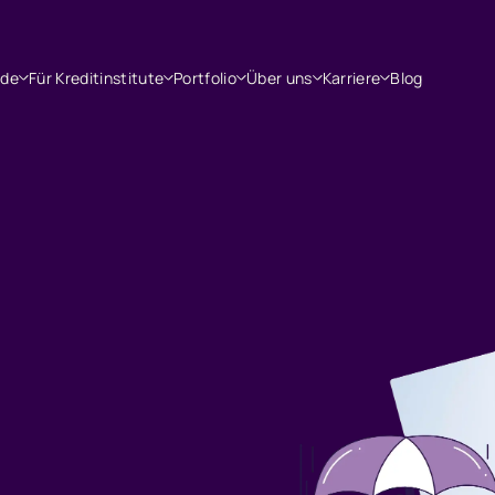
nde
Für Kreditinstitute
Portfolio
Über uns
Karriere
Blog