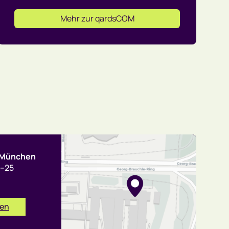
Mehr zur qardsCOM
t München
3–25
nen