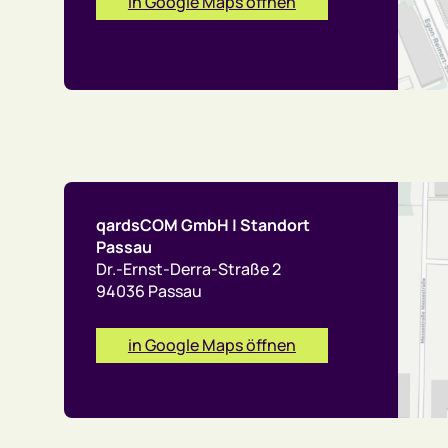
in Google Maps öffnen
qardsCOM GmbH | Standort
Passau
Dr.-Ernst-Derra-Straße 2
94036 Passau
in Google Maps öffnen