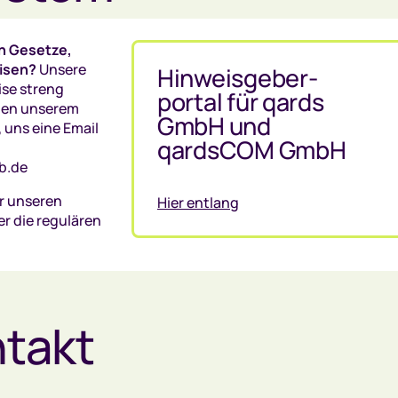
n Gesetze,
isen?
Unsere
Hinweisgeber-
ise streng
portal für qards
eben unserem
GmbH und
 uns eine Email
qardsCOM GmbH
b.de
r unseren
Hier entlang
er die regulären
ntakt